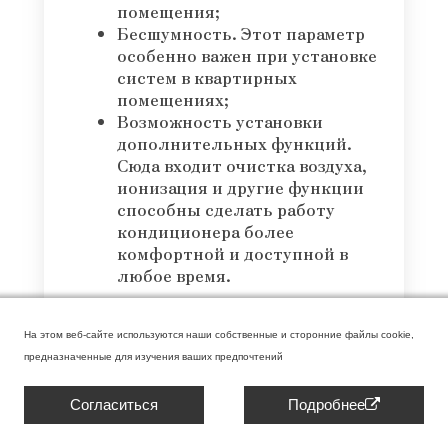
помещения;
Бесшумность. Этот параметр
особенно важен при установке
систем в квартирных
помещениях;
Возможность установки
дополнительных функций.
Сюда входит очистка воздуха,
ионизация и другие функции
способны сделать работу
кондиционера более
комфортной и доступной в
любое время.
Кроме этого, стоит помнить, что
цена оборудования не должна быть
На этом веб-сайте используются наши собственные и сторонние файлы cookie,
слишком низкой, так как оно
предназначенные для изучения ваших предпочтений
устанавливается не на один сезон и
должно качественно выполнять
Согласиться
Подробнее
свою работу.