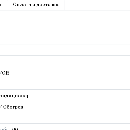
ы
Оплата и доставка
/Off
кондиционер
/ Обогрев
цб:
60