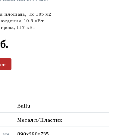
я площадь, до 105 м2
аждения, 10.6 кВт
рева, 11.7 кВт
б.
каз
Ballu
Металл/Пластик
 мм.
890x290x735