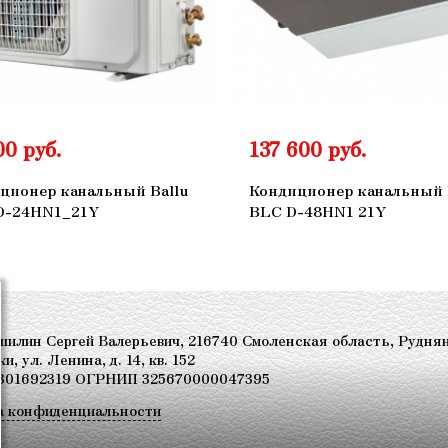
00 руб.
137 600 руб.
ционер канальный Ballu
Кондиционер канальный 
D-24HN1_21Y
BLC D-48HN1 21Y
илин Сергей Валерьевич, 216740 Смоленская область, Руднян
и, ул. Ленина, д. 14, кв. 152
301692319 ОГРНИП 325670000047395
а конфиденциальности