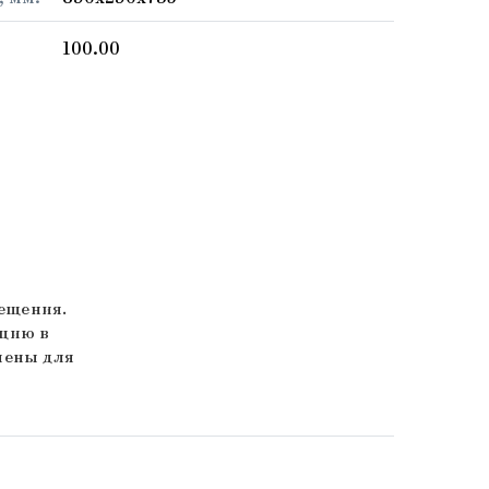
100.00
ещения.
яцию в
чены для