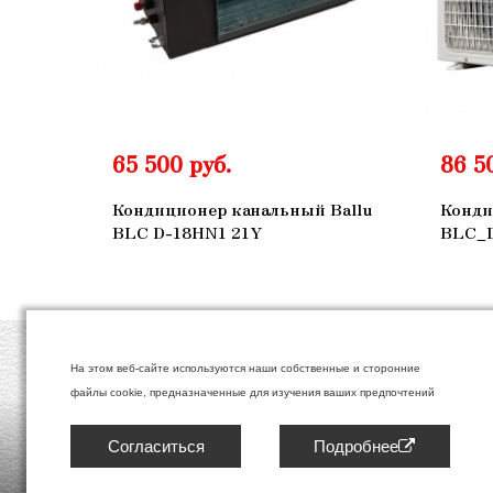
65 500 руб.
86 5
Кондиционер канальный Ballu
Конди
BLC D-18HN1 21Y
BLC_
На этом веб-сайте используются наши собственные и сторонние
ИП Копаш
п. Голынк
файлы cookie, предназначенные для изучения ваших предпочтений
ИНН 671
Согласиться
Подробнее
Политик