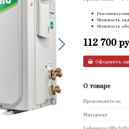
Рекомендуема
Мощность охл
Мощность обог
112 700
ру
Оформить за
О товаре
Производитель
Материал
Габариты (ШxДxВ),