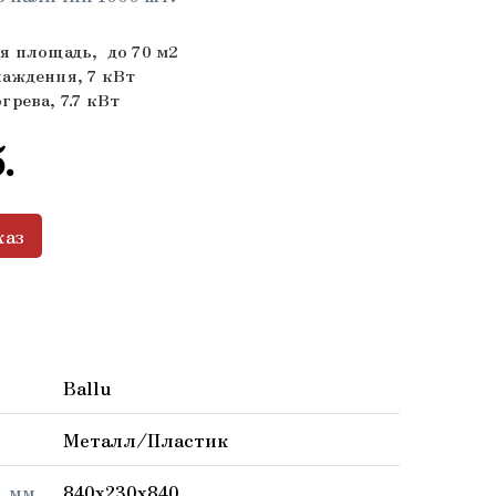
я площадь, до 70 м2
аждения, 7 кВт
рева, 7.7 кВт
.
каз
Ballu
Металл/Пластик
 мм.
840x230x840