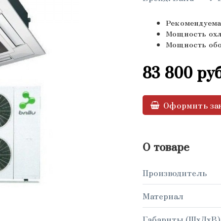
Рекомендуема
Мощность охл
Мощность обог
83 800
руб
Оформить за
О товаре
Производитель
Материал
Габариты (ШxДxВ),