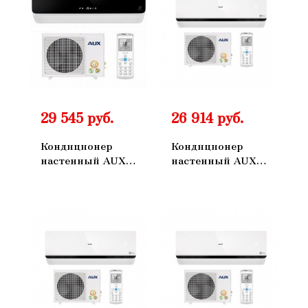
29 545 руб.
26 914 руб.
Кондиционер
Кондиционер
настенный AUX
настенный AUX
ASW-H12B4/FJ-
ASW-H07A4/FP-
BR1 AS-
R1DI/AS-
H12B4/FJ-R1
H07A4/FP-R1DI