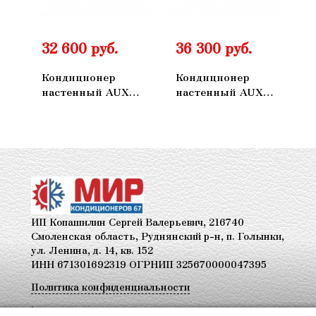
32 600 руб.
36 300 руб.
Кондиционер
Кондиционер
настенный AUX
настенный AUX
ASW-H09A4/FP-
ASW-H12A4FP-
R1DI/AS-
R1DIAS-
H09A4/FP-R1DI
H12A4FP-R1DI
ИП Копашилин Сергей Валерьевич, 216740
Смоленская область, Руднянский р-н, п. Голынки,
ул. Ленина, д. 14, кв. 152
ИНН 671301692319 ОГРНИП 325670000047395
Политика конфиденциальности
+7 920-301-00-76