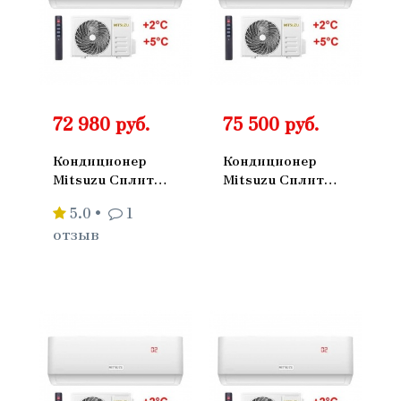
72 980 руб.
75 500 руб.
Кондиционер
Кондиционер
Mitsuzu Сплит
Mitsuzu Сплит
Система Master
Система Master
5.0
•
1
Настенный
Настенный
отзыв
ON/OFF
ON/OFF
MXM20IV
MXM25IV