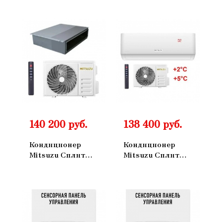
Канальный
Канальный
ON/OFF
ON/OFF
MKN100NT
MKN70NT
140 200 руб.
138 400 руб.
Кондиционер
Кондиционер
Mitsuzu Сплит
Mitsuzu Сплит
Система
Система Master
Канальный
Настенный
ON/OFF
ON/OFF
MKN35NT
MXM70IV