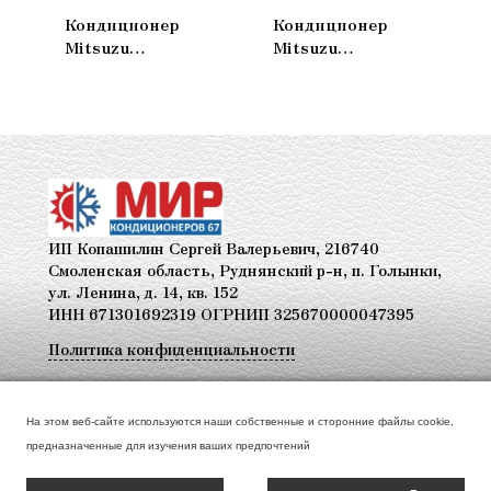
Кондиционер
Кондиционер
Mitsuzu
Mitsuzu
Мобильный
Мобильный
MMN70HA
MMN41HA
ИП Копашилин Сергей Валерьевич, 216740
Смоленская область, Руднянский р-н, п. Голынки,
ул. Ленина, д. 14, кв. 152
ИНН 671301692319 ОГРНИП 325670000047395
Политика конфиденциальности
+7 920-301-00-76
На этом веб-сайте используются наши собственные и сторонние файлы cookie,
Тел. для консультаций
предназначенные для изучения ваших предпочтений