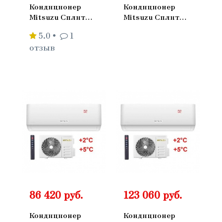
Кондиционер
Кондиционер
Mitsuzu Сплит
Mitsuzu Сплит
Система Master
Система Master
5.0
•
1
Настенный
Настенный
отзыв
ON/OFF
ON/OFF
MXM20IV
MXM25IV
86 420 руб.
123 060 руб.
Кондиционер
Кондиционер